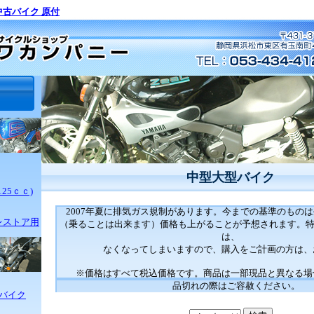
中古バイク 原付
中型大型バイク
25ｃｃ)
2007年夏に排気ガス規制があります。今までの基準のもの
レストア用
（乗ることは出来ます）価格も上がることが予想されます。特
は、
なくなってしまいますので、購入をご計画の方は、
※価格はすべて税込価格です。商品は一部現品と異なる場
品切れの際はご容赦ください。
バイク