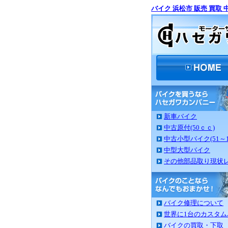
バイク 浜松市 販売 買取 
新車バイク
中古原付(50ｃｃ)
中古小型バイク(51～1
中型大型バイク
その他部品取り現状
バイク修理について
世界に1台のカスタム
バイクの買取・下取