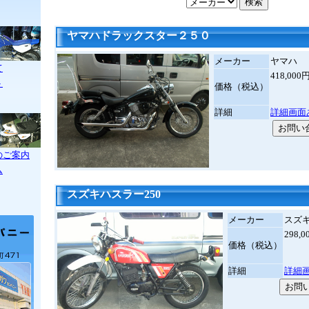
ヤマハドラックスター２５０
メーカー
ヤマハ
て
418,00
ト
価格（税込）
詳細
詳細画面
のご案内
ム
スズキハスラー250
メーカー
スズ
298
価格（税込）
詳細
詳細